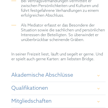
Bei Vertragsverhandlungen vermittelt er
zwischen Persönlichkeiten und Kulturen und
führt festgefahrene Verhandlungen zu einem
erfolgreichen Abschluss.
Als Mediator erfasst er das Besondere der
Situation sowie die sachlichen und persönlichen
Interessen der Beteiligten. So überwindet er
unüberbrückbar scheinende Gräben.
In seiner Freizeit liest, läuft und segelt er gerne. Und
er spielt auch gerne Karten: am liebsten Bridge.
Akademische Abschlüsse
Qualifikationen
Studium der Rechtswissenschaften, Politologie
und Japanologie an der Universität Bonn 1989 –
Mitgliedschaften
1995
Rechtsanwalt (2000)