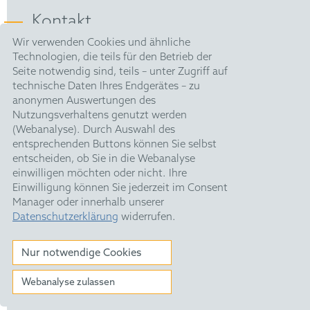
Kontakt
Wir verwenden Cookies und ähnliche
Technologien, die teils für den Betrieb der
HOFFMANN EITLE |
Seite notwendig sind, teils – unter Zugriff auf
Patent- und Rechtsanwälte PartmbB
technische Daten Ihres Endgerätes – zu
Arabellastraße 30 |
anonymen Auswertungen des
81925 München
Nutzungsverhaltens genutzt werden
T +49 89 924090
|
F +49 89 918356
(Webanalyse). Durch Auswahl des
upc@hoffmanneitle.com
entsprechenden Buttons können Sie selbst
entscheiden, ob Sie in die Webanalyse
einwilligen möchten oder nicht. Ihre
Impressum
Einwilligung können Sie jederzeit im Consent
Manager oder innerhalb unserer
Datenschutz
Datenschutzerklärung
widerrufen.
HE Quarterly
Nur notwendige Cookies
Webanalyse zulassen