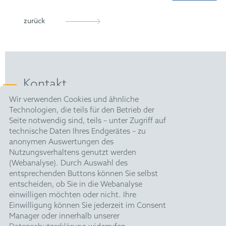
zurück
Kontakt
Wir verwenden Cookies und ähnliche
Technologien, die teils für den Betrieb der
HOFFMANN EITLE |
Seite notwendig sind, teils – unter Zugriff auf
Patent- und Rechtsanwälte PartmbB
technische Daten Ihres Endgerätes – zu
Arabellastraße 30 |
anonymen Auswertungen des
81925 München
Nutzungsverhaltens genutzt werden
T +49 89 924090
|
F +49 89 918356
(Webanalyse). Durch Auswahl des
upc@hoffmanneitle.com
entsprechenden Buttons können Sie selbst
entscheiden, ob Sie in die Webanalyse
einwilligen möchten oder nicht. Ihre
Impressum
Einwilligung können Sie jederzeit im Consent
Manager oder innerhalb unserer
Datenschutz